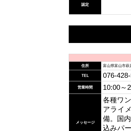
認定
住所
富山県富山市萩原
076-428
TEL
10:00～2
営業時間
各種ワ
アライメ
備。国内
メッセージ
込みパ