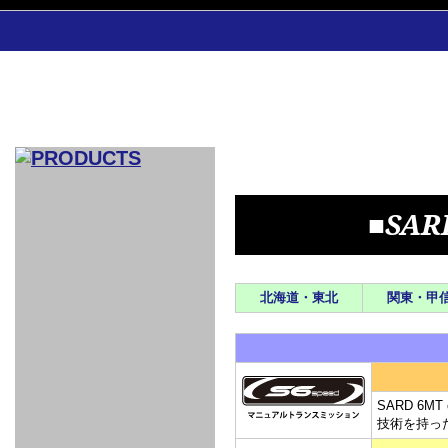
CAR INDEX
■SA
COMPLEATE CAR
AERO
WING
GR
GR
GR86：
GR86：
86：GT1
86：GT1
86：GT3
LEXUS
VELLFIR：
ALTEZZA：
MR-S：
DRY
CARBON
CARBON
AERO
CANARD
北海道・東北
関東・甲
COROLLA：
Yaris：
GT1
GT1
PERFORMANCE
PERFORMANCE
PERFORMANCE
IS：LSR
LSR
AERO
AERO
CARBON
PANEL
ROOF
BLADE
GT1
GT1
FRONT
PERFORMANCE
AERO 86
AERO 86
AERO 86
EDITION
Edition
KIT
KIT
PARTS
VANE
DRY CARBON
DRY
LSR
LSR
GT
GT
GT
PERFORMANCE
PERFORMANCE
HALF
AERO
KOUKI
ZENKI
for
CARBON
WING
WING 車
WING 汎
WING 車
WING
AERO
AERO
SPOILER
GR86
MODELLISTA
GT
種専用タ
用タイプ
種専用タ
SUB
for GR86
INTERIOR
WING
イプ
イプ
PARTS
EXHAUST
GR
4-Points /
GT
SARD
SARD
FOOT
SARD
SARD
SARD 6
AERO
6-Points
SHIFT
STEERING
Racing
REST
SEAT
HEADREST
技術を持っ
STABILIZING
HARNESS
KNOB
SEAT
BELT
COVER
INTAKE&SUCTION
Ti-Z -
Su-Z -
AROUSE
For R35
SPORTS
SPORTS
EXHAUST
FRONT
EXHAUST
INTERIOR
COVER
PAD BKR