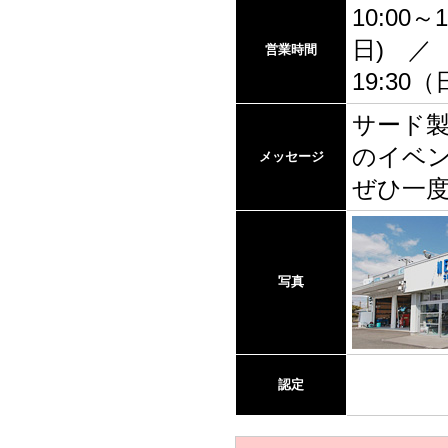
10:00～1
日) ／ 
営業時間
19:30
サード
のイベ
メッセージ
ぜひ一
写真
認定