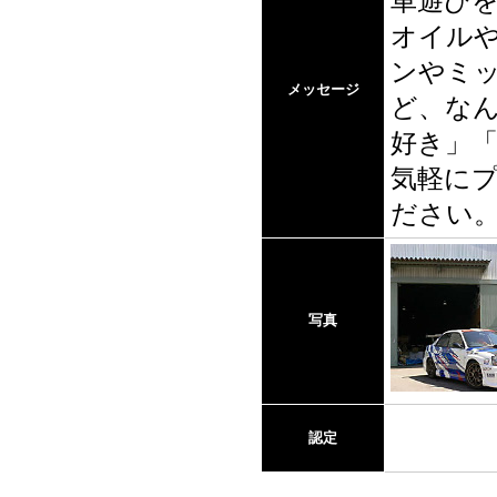
車遊び
オイル
ンやミ
メッセージ
ど、な
好き」
気軽に
ださい
写真
認定