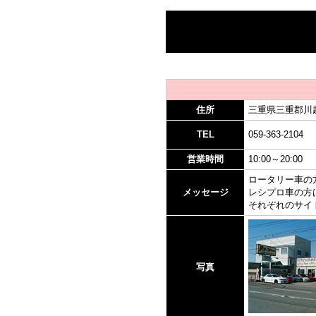
住所
三重県三重郡川越
TEL
059-363-2104
営業時間
10:00～20:00
ロータリー車の方
メッセージ
レシプロ車の方は"
それぞれのサイ
写真