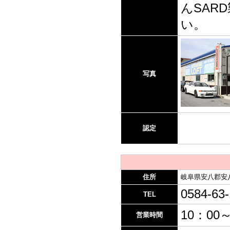
んSAR
い。
写真
認定
住所
岐阜県安八郡安八
0584-63
TEL
10：00～
営業時間