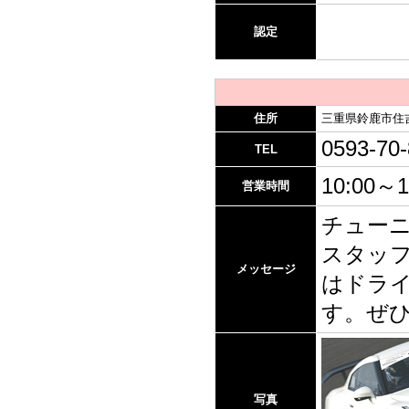
認定
住所
三重県鈴鹿市住吉3
0593-70
TEL
10:00～1
営業時間
チュー
スタッ
メッセージ
はドラ
す。ぜ
写真