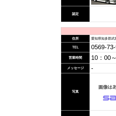
認定
住所
愛知県知多郡武豊
0569-73
TEL
10：00～
営業時間
-
メッセージ
写真