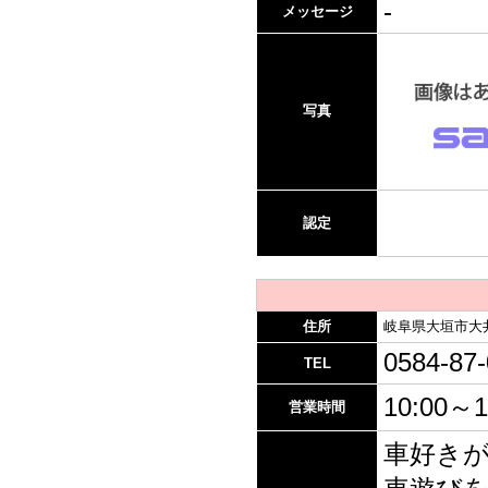
-
メッセージ
写真
認定
住所
岐阜県大垣市大井
0584-87
TEL
10:00～1
営業時間
車好き