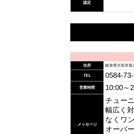
認定
住所
岐阜県大垣市直江
0584-73
TEL
10:00～2
営業時間
チュー
幅広く
なくワ
メッセージ
オーバ