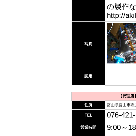
の製作な
http://ak
写真
認定
【代理店
住所
富山県富山市布
076-421
TEL
9:00～18
営業時間