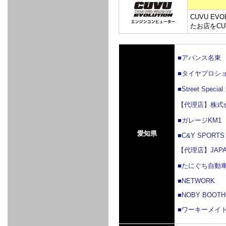
FULL
STAINLESS
Su -
GT-R
CATALYZER
CATALYZER
MANIFOLD
PIPE
PARTS
SERIES
TITANIUM
MUFFLER
NANO
【車種専
【汎用タ
その他の
FUEL
4
EX
SPORTS
CARBON
RACING
CUVU E
MUFFLER
MAKU
用タイ
イプ】
排気系パ
THROTTLE
POWER
EX+
INTAKE
BLOW
CORTING
プ】
ーツ
たお店をCU
KIT for
FILTER 2
PIPE
OFF
MUFFLER
OIL
INJECTOR/SUB
FUEL
FUEL
FUEL
FUEL
FUEL
JET
ZN6/ZC6
VALVE
PARTS
REGULATOR/ADAPTOR
PUMP
FILTER
DELIVERY
COLLECTOR
PUMP
MAG
PIPE
TANK
KILLER
CHEMICAL
LMGT
LMGT
LMGT
OIL
OIL SUB
■アバンス名東
ADVANCED
RACING
TOURING
FILTER /
PARTS
DREN
■タイヤプロシ
COOLING
GR
PREMIUM
LMGT
LMGT
PLUG
AERO
SPORTS
GRANZ
FUEL
MAG+
STABILIZING
COOLANT
CLEANER
■Street Spec
FOOTWORK
COOLING
RADIATOR
RADIATOR
RESERVE
BREATHER
WATER
HIGH
PREMIUM
AT
OIL
M.F.C
SHAMPOO
THERMO
HOSE
TANK
TANK 汎
TEMP
PRESSURE
SPORTS
Cooler
COOLER
【代理店】株式
用タイプ
SENSOR
RADIATOR
COOLANT
KIT
BODY BUILD
ADVANCED
SARD×SHOWA
ADVANCED
ADVANCED
Black
ADJUSTABLE
ATTACHMENT
CAP
SUSPENSION
TUNING
BRAKE
LINE
Ram Slit
STABILIZER
■ガレージKM1
KIT for
SUSPENTION
KIT
BRAKE
Disc
POWER TRAIN
SARD
GR86
HOSE
Rotor
愛知県
■C&Y SPORTS
DAMPER
(SARD×AISIN)
【代理店】JAP
ENGINE PARTS
TORSEN
S6
CLUTCH
GEAR
ADVANCED
Type
MANUAL
/
OIL
LINE
Racing
TRANSMISSION
FLYWHEEL
CATCHTANK
CLUTCH
■たにぐち自動
TURBO
RACING
OIL
OIL
OIL SUB
KIT
HOSE
PLUG
CATCH
FILTER /
PARTS
■NETWORK
PRO
TANK
DREN
ELECTRONICS
PREMIUM
WASTE
TURBO
PLUG
■NOBY BOOTH
EFR
GATE
SUB
MAG+
TURBO
PARTS
SUB PARTS
CUVU
CUVU
STACK
A/F
FACE
SVR
METER
■ワーキーメイ
KIT（ZN6）
EVOLUTION
DEVICE
SUB
PARTS