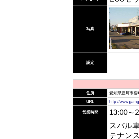
写真
認定
住所
愛知県豊川市宿町
URL
http://www.gar
13:00～2
営業時間
スバル車
テナン