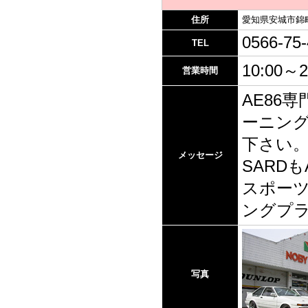
住所
愛知県安城市錦町
0566-75
TEL
10:00～2
営業時間
AE86
ーニン
下さい。
メッセージ
SARD
スポーツ
ングプ
写真