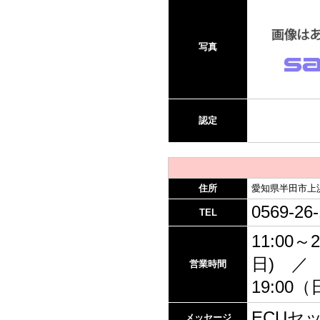
写真
認定
住所
愛知県半田市上浜町
0569-26
TEL
11:00～2
日) ／ 
営業時間
19:00
ECUセ
メッセージ