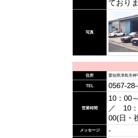
ており
写真
住所
愛知県津島市神
0567-28
TEL
10：00
／ 10：
営業時間
00(日・
-
メッセージ