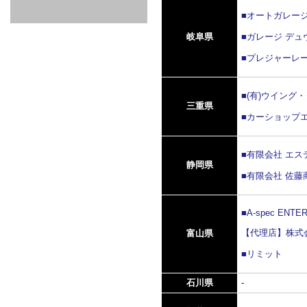
GOODS & APPAREL
RACING
ADAPTER
ETC
SILICONE
/ JOINT /
■オートガレー
HOSE
HOSE
APPAREL
岐阜県
■ガレージ デュ
/ GOODS
/
STICKER
■プレジャーレ
■(有)ウイング・
三重県
■カーショップ
■有限会社 エ
静岡県
■有限会社 佐藤
■A-spec ENTE
【代理店】株式
富山県
■リミット
石川県
-