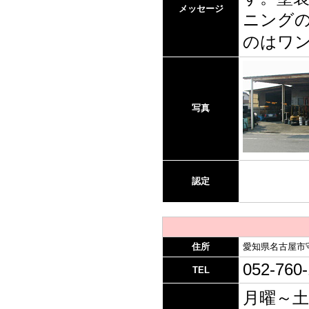
メッセージ
ニング
のはワ
写真
認定
住所
愛知県名古屋市
052-760
TEL
月曜～土曜