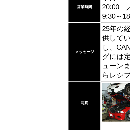
20:00
営業時間
9:30～18
25年の
供して
し、CA
メッセージ
グには
ューンま
らレシ
写真