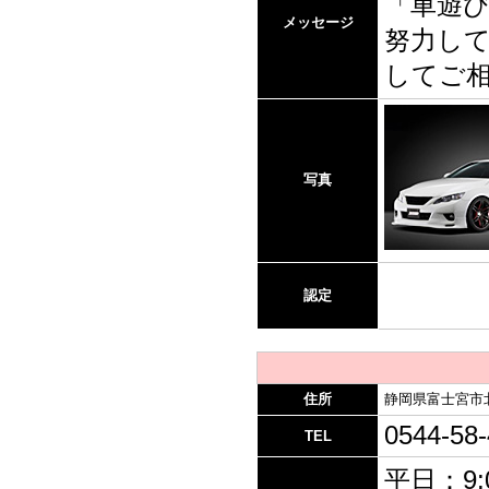
「車遊
メッセージ
努力して
してご
写真
認定
住所
静岡県富士宮市北山
0544-58
TEL
平日：9: