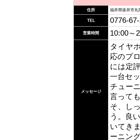
住所
福井県坂井市丸岡
0776-67
TEL
10:00～2
営業時間
タイヤ
応のプロ
には定
一台セ
チュー
メッセージ
言って
そ、し
う。良
いてき
ーニン