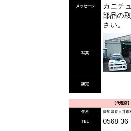
カニチ
メッセージ
部品の
さい。
写真
認定
【代理店】
住所
愛知県春日井市
0568-3
TEL