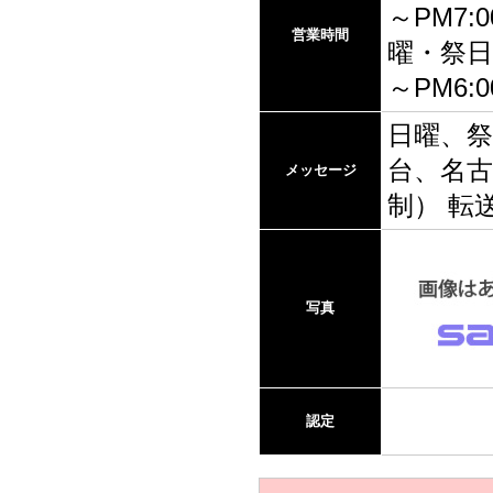
～PM7
営業時間
曜・祭日 
～PM6:0
日曜、
台、名古
メッセージ
制） 転
写真
認定