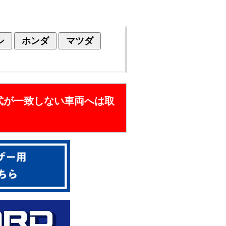
シ
ホンダ
マツダ
式が一致しない車両へは取