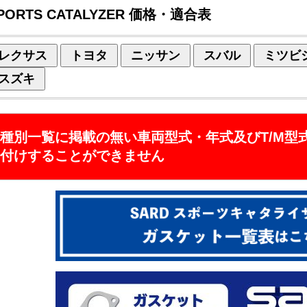
PORTS CATALYZER 価格・適合表
レクサス
トヨタ
ニッサン
スバル
ミツビ
スズキ
種別一覧に掲載の無い車両型式・年式及びT/M型
付けすることができません