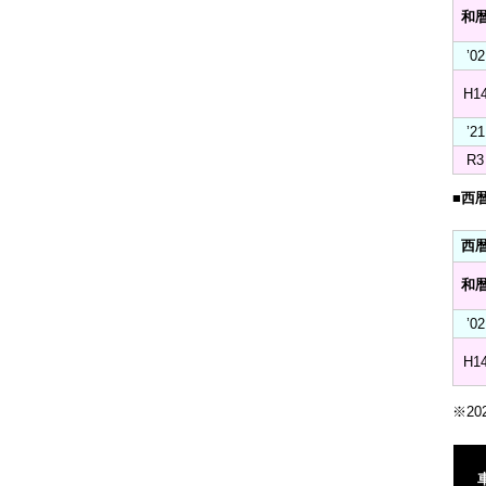
和
’02
H1
’21
R3
■西
西
和
’02
H1
※2