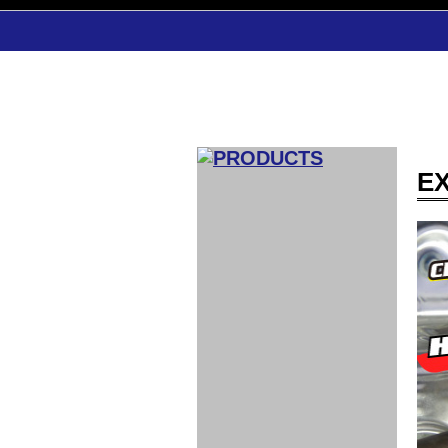
E
CAR INDEX
COMPLEATE CAR
AERO
WING
GR
GR
GR86：
GR86：
86：GT1
86：GT1
86：GT3
LEXUS
VELLFIR：
ALTEZZA：
MR-S：
DRY
CARBON
CARBON
AERO
CANARD
COROLLA：
Yaris：
GT1
GT1
PERFORMANCE
PERFORMANCE
PERFORMANCE
IS：LSR
LSR
AERO
AERO
CARBON
PANEL
ROOF
BLADE
GT1
GT1
FRONT
PERFORMANCE
AERO 86
AERO 86
AERO 86
EDITION
Edition
KIT
KIT
PARTS
VANE
DRY CARBON
DRY
LSR
LSR
GT
GT
GT
PERFORMANCE
PERFORMANCE
HALF
AERO
KOUKI
ZENKI
for
CARBON
WING
WING 車
WING 汎
WING 車
WING
AERO
AERO
SPOILER
GR86
MODELLISTA
GT
種専用タ
用タイプ
種専用タ
SUB
for GR86
INTERIOR
WING
イプ
イプ
PARTS
EXHAUST
GR
4-Points /
GT
SARD
SARD
FOOT
SARD
SARD
AERO
6-Points
SHIFT
STEERING
Racing
REST
SEAT
HEADREST
STABILIZING
HARNESS
KNOB
SEAT
BELT
COVER
INTAKE&SUCTION
Ti-Z -
Su-Z -
AROUSE
For R35
SPORTS
SPORTS
EXHAUST
FRONT
EXHAUST
INTERIOR
COVER
PAD BKR