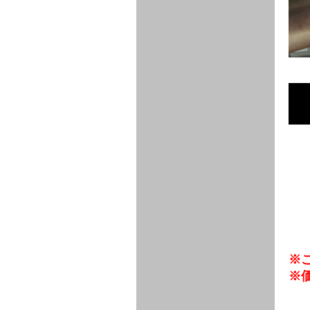
FULL
STAINLESS
Su -
GT-R
CATALYZER
CATALYZER
MANIFOLD
PIPE
PARTS
SERIES
TITANIUM
MUFFLER
NANO
【車種専
【汎用タ
その他の
FUEL
4
EX
SPORTS
CARBON
RACING
MUFFLER
MAKU
用タイ
イプ】
排気系パ
THROTTLE
POWER
EX+
INTAKE
BLOW
CORTING
プ】
ーツ
KIT for
FILTER 2
PIPE
OFF
MUFFLER
OIL
INJECTOR/SUB
FUEL
FUEL
FUEL
FUEL
FUEL
JET
ZN6/ZC6
VALVE
PARTS
REGULATOR/ADAPTOR
PUMP
FILTER
DELIVERY
COLLECTOR
PUMP
MAG
PIPE
TANK
KILLER
CHEMICAL
LMGT
LMGT
LMGT
OIL
OIL SUB
ADVANCED
RACING
TOURING
FILTER /
PARTS
DREN
COOLING
GR
PREMIUM
LMGT
LMGT
PLUG
AERO
SPORTS
GRANZ
FUEL
MAG+
STABILIZING
COOLANT
CLEANER
FOOTWORK
COOLING
RADIATOR
RADIATOR
RESERVE
BREATHER
WATER
HIGH
PREMIUM
AT
OIL
M.F.C
SHAMPOO
THERMO
HOSE
TANK
TANK 汎
TEMP
PRESSURE
SPORTS
Cooler
COOLER
用タイプ
SENSOR
RADIATOR
COOLANT
KIT
BODY BUILD
ADVANCED
SARD×SHOWA
ADVANCED
ADVANCED
Black
ADJUSTABLE
ATTACHMENT
CAP
SUSPENSION
TUNING
BRAKE
LINE
Ram Slit
STABILIZER
KIT for
SUSPENTION
KIT
BRAKE
Disc
POWER TRAIN
SARD
GR86
HOSE
Rotor
DAMPER
(SARD×AISIN)
ENGINE PARTS
TORSEN
S6
CLUTCH
GEAR
ADVANCED
Type
MANUAL
/
OIL
LINE
Racing
TRANSMISSION
FLYWHEEL
CATCHTANK
CLUTCH
TURBO
RACING
OIL
OIL
OIL SUB
KIT
HOSE
PLUG
CATCH
FILTER /
PARTS
PRO
TANK
DREN
※
ELECTRONICS
PREMIUM
WASTE
TURBO
PLUG
EFR
GATE
SUB
MAG+
※
TURBO
PARTS
SUB PARTS
CUVU
CUVU
STACK
A/F
FACE
SVR
METER
KIT（ZN6）
EVOLUTION
DEVICE
SUB
PARTS