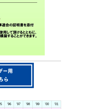
95
’96
’97
’98
’99
’00
’01