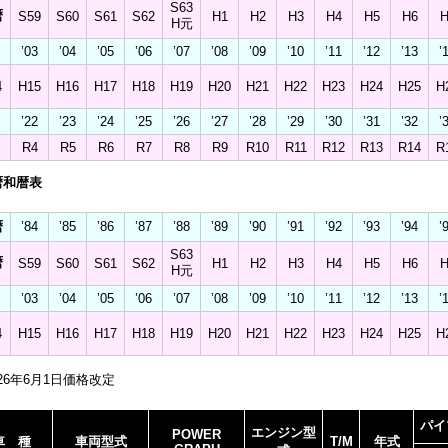
S63
暦
S59
S60
S61
S62
H1
H2
H3
H4
H5
H6
H
H元
’03
’04
’05
’06
’07
’08
’09
’10
’11
’12
’13
’
4
H15
H16
H17
H18
H19
H20
H21
H22
H23
H24
H25
H
’22
’23
’24
’25
’26
’27
’28
’29
’30
’31
’32
’
R4
R5
R6
R7
R8
R9
R10
R11
R12
R13
R14
R
暦和暦表
暦
’84
’85
’86
’87
’88
’89
’90
’91
’92
’93
’94
’
S63
暦
S59
S60
S61
S62
H1
H2
H3
H4
H5
H6
H
H元
’03
’04
’05
’06
’07
’08
’09
’10
’11
’12
’13
’
4
H15
H16
H17
H18
H19
H20
H21
H22
H23
H24
H25
H
026年6月1日価格改定
パイ
エンジン型
POWER
車 種
車両型式
T/M
年式