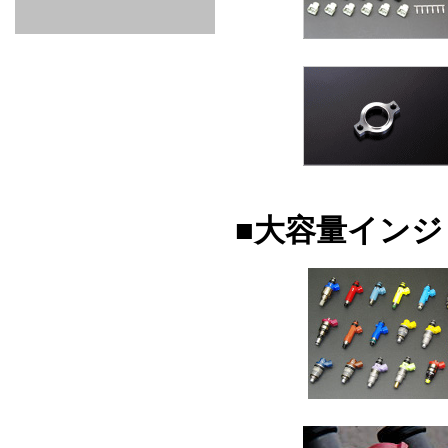
GOODS & APPAREL
RACING
ADAPTER
ETC
SILICONE
/ JOINT /
HOSE
HOSE
APPAREL
/ GOODS
/
STICKER
■大容量イン