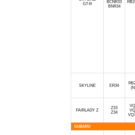
BCNR33
RB2
GT-R
BNR34
RB
SKYLINE
ER34
(N
VQ
Z33
FAIRLADY Z
VQ
Z34
VQ
SUBARU