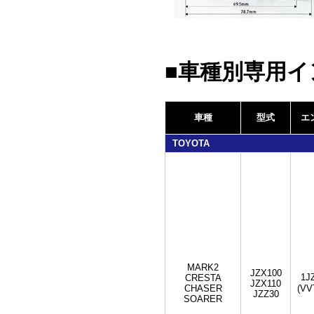
■車種別専用
車種
型式
エ
TOYOTA
MARK2
JZX100
1J
CRESTA
JZX110
CHASER
(VV
JZZ30
SOARER