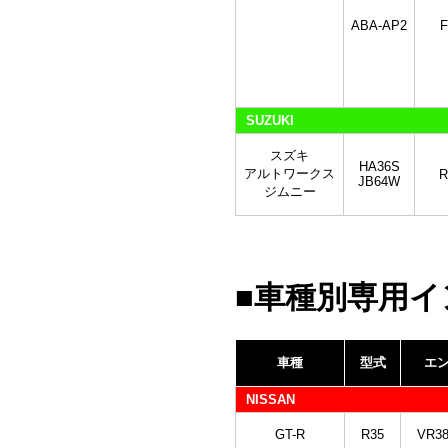
ABA-AP2
F
SUZUKI
スズキ
HA36S
アルトワークス
R
JB64W
ジムニー
■車種別専用イ
車種
型式
エ
NISSAN
GT-R
R35
VR3