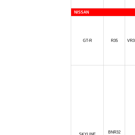
NISSAN
GT-R
R35
VR3
BNR32
SKYLINE