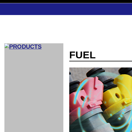
FUEL
CAR INDEX
COMPLEATE CAR
AERO
WING
GR
GR
GR86：
GR86：
86：GT1
86：GT1
86：GT3
LEXUS
VELLFIR：
ALTEZZA：
MR-S：
DRY
CARBON
CARBON
AERO
CANARD
COROLLA：
Yaris：
GT1
GT1
PERFORMANCE
PERFORMANCE
PERFORMANCE
IS：LSR
LSR
AERO
AERO
CARBON
PANEL
ROOF
BLADE
GT1
GT1
FRONT
PERFORMANCE
AERO 86
AERO 86
AERO 86
EDITION
Edition
KIT
KIT
PARTS
VANE
DRY CARBON
DRY
LSR
LSR
GT
GT
GT
PERFORMANCE
PERFORMANCE
HALF
AERO
KOUKI
ZENKI
for
CARBON
WING
WING 車
WING 汎
WING 車
WING
AERO
AERO
SPOILER
GR86
MODELLISTA
GT
種専用タ
用タイプ
種専用タ
SUB
for GR86
INTERIOR
WING
イプ
イプ
PARTS
EXHAUST
GR
4-Points /
GT
SARD
SARD
FOOT
SARD
SARD
AERO
6-Points
SHIFT
STEERING
Racing
REST
SEAT
HEADREST
STABILIZING
HARNESS
KNOB
SEAT
BELT
COVER
INTAKE&SUCTION
Ti-Z -
Su-Z -
AROUSE
For R35
SPORTS
SPORTS
EXHAUST
FRONT
EXHAUST
INTERIOR
COVER
PAD BKR