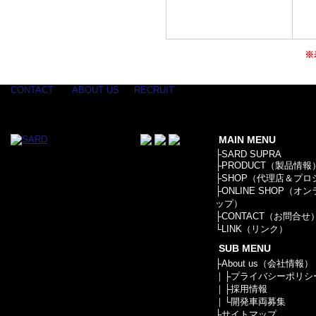
※
CONTACT
ABOUT US
RECRUIT
MAIN MENU
├
SARD SUPRA
├
PRODUCT（製品情報
├
SHOP（代理店＆プロ
├
ONLINE SHOP（オ
ップ）
├
CONTACT（お問合せ
└
LINK（リンク）
SUB MENU
├
About us（会社情報）
｜├
プライバシーポリシ
｜├
採用情報
｜└
開発車両募集
├
サイトマップ