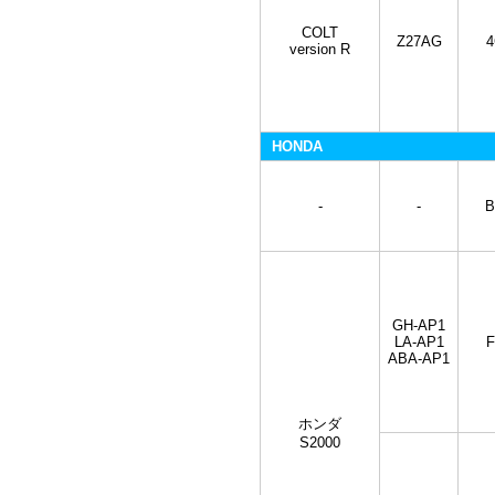
COLT
Z27AG
4
version R
HONDA
-
-
B
GH-AP1
LA-AP1
F
ABA-AP1
ホンダ
S2000