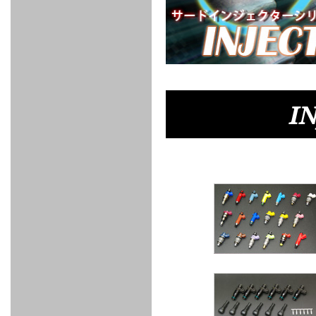
FULL
STAINLESS
Su -
GT-R
CATALYZER
CATALYZER
MANIFOLD
PIPE
PARTS
SERIES
TITANIUM
MUFFLER
NANO
【車種専
【汎用タ
その他の
FUEL
4
EX
SPORTS
CARBON
RACING
MUFFLER
MAKU
用タイ
イプ】
排気系パ
THROTTLE
POWER
EX+
INTAKE
BLOW
CORTING
プ】
ーツ
KIT for
FILTER 2
PIPE
OFF
MUFFLER
OIL
INJECTOR/SUB
FUEL
FUEL
FUEL
FUEL
FUEL
JET
ZN6/ZC6
VALVE
PARTS
REGULATOR/ADAPTOR
PUMP
FILTER
DELIVERY
COLLECTOR
PUMP
MAG
PIPE
TANK
KILLER
CHEMICAL
LMGT
LMGT
LMGT
OIL
OIL SUB
ADVANCED
RACING
TOURING
FILTER /
PARTS
DREN
I
COOLING
GR
PREMIUM
LMGT
LMGT
PLUG
AERO
SPORTS
GRANZ
FUEL
MAG+
STABILIZING
COOLANT
CLEANER
FOOTWORK
COOLING
RADIATOR
RADIATOR
RESERVE
BREATHER
WATER
HIGH
PREMIUM
AT
OIL
M.F.C
SHAMPOO
THERMO
HOSE
TANK
TANK 汎
TEMP
PRESSURE
SPORTS
Cooler
COOLER
用タイプ
SENSOR
RADIATOR
COOLANT
KIT
BODY BUILD
ADVANCED
SARD×SHOWA
ADVANCED
ADVANCED
Black
ADJUSTABLE
ATTACHMENT
CAP
SUSPENSION
TUNING
BRAKE
LINE
Ram Slit
STABILIZER
KIT for
SUSPENTION
KIT
BRAKE
Disc
POWER TRAIN
SARD
GR86
HOSE
Rotor
DAMPER
(SARD×AISIN)
ENGINE PARTS
TORSEN
S6
CLUTCH
GEAR
ADVANCED
Type
MANUAL
/
OIL
LINE
Racing
TRANSMISSION
FLYWHEEL
CATCHTANK
CLUTCH
TURBO
RACING
OIL
OIL
OIL SUB
KIT
HOSE
PLUG
CATCH
FILTER /
PARTS
PRO
TANK
DREN
ELECTRONICS
PREMIUM
WASTE
TURBO
PLUG
EFR
GATE
SUB
MAG+
TURBO
PARTS
SUB PARTS
CUVU
CUVU
STACK
A/F
FACE
SVR
METER
KIT（ZN6）
EVOLUTION
DEVICE
SUB
PARTS