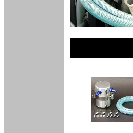
FULL
STAINLESS
Su -
GT-R
CATALYZER
CATALYZER
MANIFOLD
PIPE
PARTS
SERIES
TITANIUM
MUFFLER
NANO
【車種専
【汎用タ
その他の
FUEL
4
EX
SPORTS
CARBON
RACING
MUFFLER
MAKU
用タイ
イプ】
排気系パ
THROTTLE
POWER
EX+
INTAKE
BLOW
CORTING
プ】
ーツ
KIT for
FILTER 2
PIPE
OFF
MUFFLER
OIL
INJECTOR/SUB
FUEL
FUEL
FUEL
FUEL
FUEL
JET
ZN6/ZC6
VALVE
PARTS
REGULATOR/ADAPTOR
PUMP
FILTER
DELIVERY
COLLECTOR
PUMP
MAG
PIPE
TANK
KILLER
CHEMICAL
LMGT
LMGT
LMGT
OIL
OIL SUB
ADVANCED
RACING
TOURING
FILTER /
PARTS
DREN
COOLING
GR
PREMIUM
LMGT
LMGT
PLUG
AERO
SPORTS
GRANZ
FUEL
MAG+
STABILIZING
COOLANT
CLEANER
FOOTWORK
COOLING
RADIATOR
RADIATOR
RESERVE
BREATHER
WATER
HIGH
PREMIUM
AT
OIL
M.F.C
SHAMPOO
THERMO
HOSE
TANK
TANK 汎
TEMP
PRESSURE
SPORTS
Cooler
COOLER
用タイプ
SENSOR
RADIATOR
COOLANT
KIT
BODY BUILD
ADVANCED
SARD×SHOWA
ADVANCED
ADVANCED
Black
ADJUSTABLE
ATTACHMENT
CAP
SUSPENSION
TUNING
BRAKE
LINE
Ram Slit
STABILIZER
KIT for
SUSPENTION
KIT
BRAKE
Disc
POWER TRAIN
SARD
GR86
HOSE
Rotor
DAMPER
(SARD×AISIN)
ENGINE PARTS
TORSEN
S6
CLUTCH
GEAR
ADVANCED
Type
MANUAL
/
OIL
LINE
Racing
TRANSMISSION
FLYWHEEL
CATCHTANK
CLUTCH
TURBO
RACING
OIL
OIL
OIL SUB
KIT
HOSE
PLUG
CATCH
FILTER /
PARTS
PRO
TANK
DREN
ELECTRONICS
PREMIUM
WASTE
TURBO
PLUG
EFR
GATE
SUB
MAG+
TURBO
PARTS
SUB PARTS
CUVU
CUVU
STACK
A/F
FACE
SVR
METER
KIT（ZN6）
EVOLUTION
DEVICE
SUB
PARTS