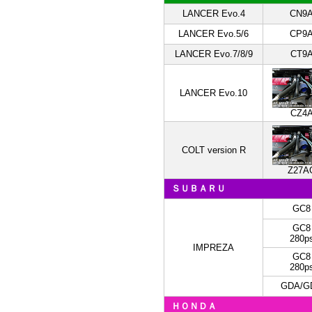
LANCER Evo.4
CN9
LANCER Evo.5/6
CP9
LANCER Evo.7/8/9
CT9
LANCER Evo.10
CZ4
COLT version R
Z27A
ＳＵＢＡＲＵ
GC8
GC8
280p
IMPREZA
GC8
280p
GDA/G
ＨＯＮＤＡ