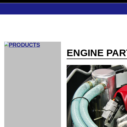
ENGINE PAR
CAR INDEX
COMPLEATE CAR
AERO
WING
GR
GR
GR86：
GR86：
86：GT1
86：GT1
86：GT3
LEXUS
VELLFIR：
ALTEZZA：
MR-S：
DRY
CARBON
CARBON
AERO
CANARD
COROLLA：
Yaris：
GT1
GT1
PERFORMANCE
PERFORMANCE
PERFORMANCE
IS：LSR
LSR
AERO
AERO
CARBON
PANEL
ROOF
BLADE
GT1
GT1
FRONT
PERFORMANCE
AERO 86
AERO 86
AERO 86
EDITION
Edition
KIT
KIT
PARTS
VANE
DRY CARBON
DRY
LSR
LSR
GT
GT
GT
PERFORMANCE
PERFORMANCE
HALF
AERO
KOUKI
ZENKI
for
CARBON
WING
WING 車
WING 汎
WING 車
WING
AERO
AERO
SPOILER
GR86
MODELLISTA
GT
種専用タ
用タイプ
種専用タ
SUB
for GR86
INTERIOR
WING
イプ
イプ
PARTS
EXHAUST
GR
4-Points /
GT
SARD
SARD
FOOT
SARD
SARD
AERO
6-Points
SHIFT
STEERING
Racing
REST
SEAT
HEADREST
STABILIZING
HARNESS
KNOB
SEAT
BELT
COVER
INTAKE&SUCTION
Ti-Z -
Su-Z -
AROUSE
For R35
SPORTS
SPORTS
EXHAUST
FRONT
EXHAUST
INTERIOR
COVER
PAD BKR