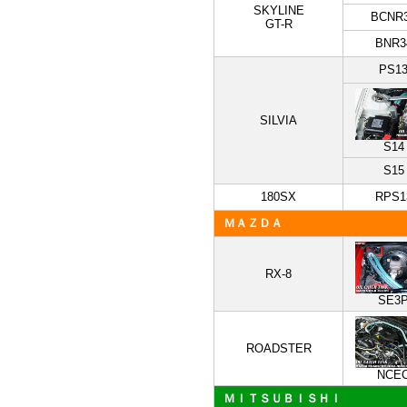
SKYLINE
BCNR
GT-R
BNR3
PS1
SILVIA
S14
S15
180SX
RPS1
ＭＡＺＤＡ
RX-8
SE3
ROADSTER
NCE
ＭＩＴＳＵＢＩＳＨＩ