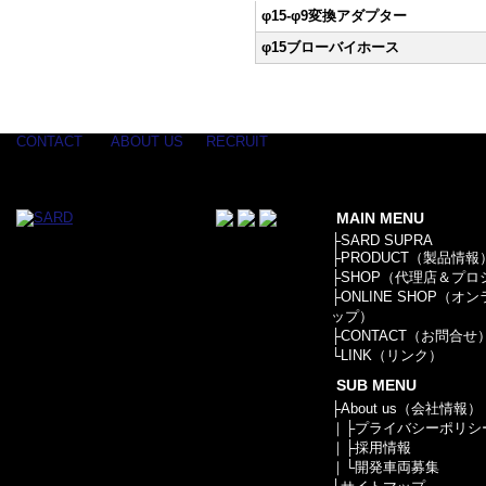
φ15-φ9変換アダプター
φ15ブローバイホース
CONTACT
ABOUT US
RECRUIT
MAIN MENU
├
SARD SUPRA
├
PRODUCT（製品情報
├
SHOP（代理店＆プロ
├
ONLINE SHOP（オ
ップ）
├
CONTACT（お問合せ
└
LINK（リンク）
SUB MENU
├
About us（会社情報）
｜├
プライバシーポリシ
｜├
採用情報
｜└
開発車両募集