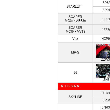
EP8
STARLET
EP9
SOARER
JZZ3
MC前・ABS無
SOARER
JZZ3
MC後・VVT-i
Vitz
NCP9
MR-S
ZZW3
86
ZN6
ＮＩＳＳＡＮ
HCR3
SKYLINE
ER3
BNR3