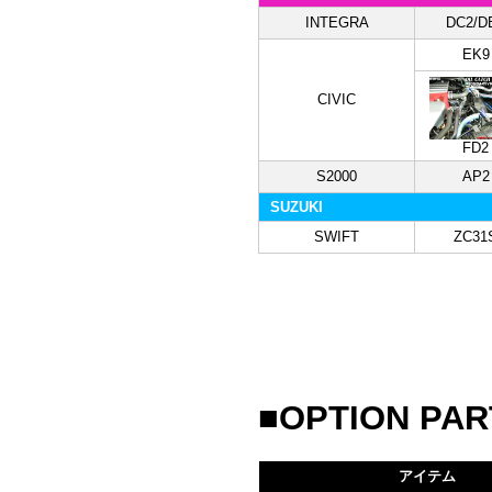
INTEGRA
DC2/D
EK9
CIVIC
FD2
S2000
AP2
SUZUKI
SWIFT
ZC31
■OPTION PAR
アイテム