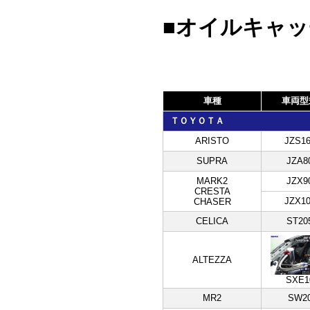
■オイルキャッ
車種
車両型
ＴＯＹＯＴＡ
ARISTO
JZS16
SUPRA
JZA8
MARK2
JZX9
CRESTA
JZX10
CHASER
CELICA
ST20
ALTEZZA
SXE1
MR2
SW2