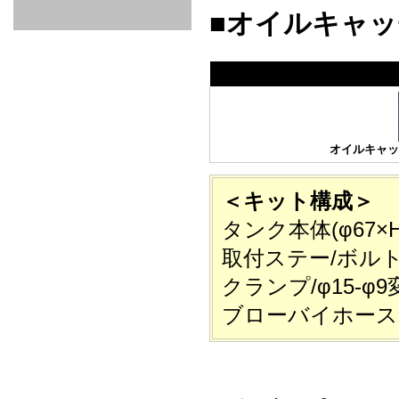
GOODS & APPAREL
RACING
ADAPTER
ETC
■オイルキャッ
SILICONE
/ JOINT /
HOSE
HOSE
APPAREL
/ GOODS
/
STICKER
オイルキャッチ
＜キット構成＞
タンク本体(φ67×H
取付ステー/ボル
クランプ/φ15-φ
ブローバイホース（φ