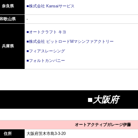
奈良県
■株式会社 Kansaiサービス
和歌山県
-
■オートクラフト キヨ
■株式会社 ピットロードMマシンファアクトリー
兵庫県
■フィアスレーシング
■フォルトカンパニー
■大阪府
オートアクティブガレージ伊藤
住所
大阪府茨木市島3-3-20