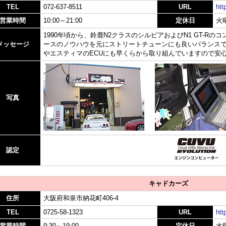
TEL
072-637-8511
URL
htt
営業時間
10:00～21:00
定休日
火
1990年頃から、鈴鹿N2クラスのシルビアおよびN1 GT-R
メッセージ
ースのノウハウを元にストリートチューンにも良いバランス
やエスティマのECUにも早くらから取り組んでいますので安
写真
認定
キャドカーズ
住所
大阪府和泉市納花町406-4
TEL
0725-58-1323
URL
htt
営業時間
9:30～19:00
定休日
水