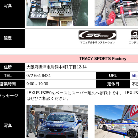
写真
認定
TRACY SPORTS Factory
住所
大阪府摂津市鳥飼本町1丁目12-14
TEL
072-654-9424
URL
htt
営業時間
9:00～19:00
定休日
不
LEXUS IS350をベースにスーパー耐久へ参戦中です。 LE
メッセージ
はぜひご相談ください。
写真