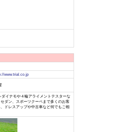
p://www.trial.co.jp
曜
ーシダイナモや４輪アライメントテスターな
らセダン、スポーツクーペまで多くのお客
ん、ドレスアップや中古車など何でもご相