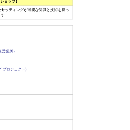
プロショップ】
車合わせセッティングが可能な知識と技術を持っ
ます
阪営業所）
 プロジェクト)