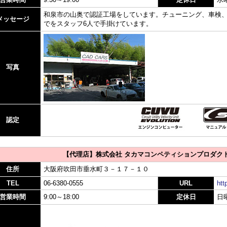
和泉市の山奥で認証工場をしています。チューニング、車検
メッセージ
でをスタッフ6人で手掛けています。
写真
認定
【代理店】株式会社 タカマコンペティションプロダク
住所
大阪府吹田市垂水町３－１７－１０
TEL
06-6380-0555
URL
htt
営業時間
9:00～18:00
定休日
日