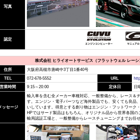
写真
認定
株式会社 ヒライオートサービス（フラットウェル レーシ
住所
大阪府高槻市唐崎中3丁目1番40号
TEL
072-678-5552
URL
htt
営業時間
9:15～20:00
定休日
日
輸入車を含む全メーカー車種対応、一般整備から、レース＆
す。エンジン・電子パーツなど海外製品でも、安くても良品
メッセージ
いしています。得意とする創り物はエンジン・フットワーク
HPではサード製品はもちろん、オリジナル品から世界各国の
輸局認証工場と、一般整備からレースチューニングまでお任