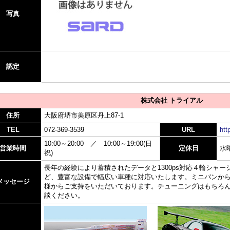
写真
認定
株式会社 トライアル
住所
大阪府堺市美原区丹上87-1
TEL
072-369-3539
URL
htt
10:00～20:00 ／ 10:00～19:00(日
営業時間
定休日
水
祝)
長年の経験により蓄積されたデータと1300ps対応４輪シャ
ど、豊富な設備で幅広い車種に対応いたします。ミニバンか
メッセージ
様からご支持をいただいております。チューニングはもちろ
談ください。