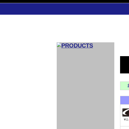
CAR INDEX
COMPLEATE CAR
AERO
WING
GR
GR
GR86：
GR86：
86：GT1
86：GT1
86：GT3
LEXUS
VELLFIR：
ALTEZZA：
MR-S：
DRY
CARBON
CARBON
AERO
CANARD
COROLLA：
Yaris：
GT1
GT1
PERFORMANCE
PERFORMANCE
PERFORMANCE
IS：LSR
LSR
AERO
AERO
CARBON
PANEL
ROOF
BLADE
GT1
GT1
FRONT
PERFORMANCE
AERO 86
AERO 86
AERO 86
EDITION
Edition
KIT
KIT
PARTS
VANE
DRY CARBON
DRY
LSR
LSR
GT
GT
GT
PERFORMANCE
PERFORMANCE
HALF
AERO
KOUKI
ZENKI
for
CARBON
WING
WING 車
WING 汎
WING 車
WING
AERO
AERO
SPOILER
GR86
MODELLISTA
GT
種専用タ
用タイプ
種専用タ
SUB
for GR86
INTERIOR
WING
イプ
イプ
PARTS
EXHAUST
GR
4-Points /
GT
SARD
SARD
FOOT
SARD
SARD
AERO
6-Points
SHIFT
STEERING
Racing
REST
SEAT
HEADREST
STABILIZING
HARNESS
KNOB
SEAT
BELT
COVER
INTAKE&SUCTION
Ti-Z -
Su-Z -
AROUSE
For R35
SPORTS
SPORTS
EXHAUST
FRONT
EXHAUST
INTERIOR
COVER
PAD BKR