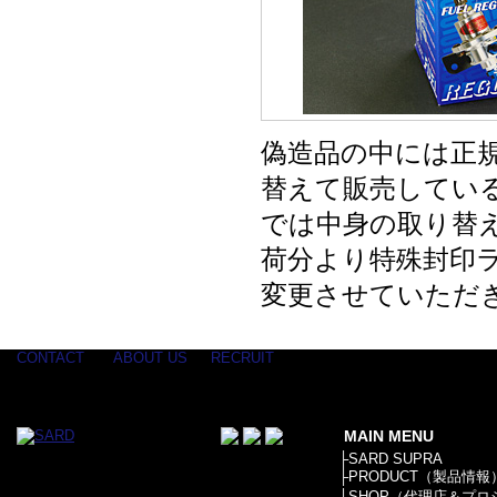
偽造品の中には正
替えて販売してい
では中身の取り替え
荷分より特殊封印
変更させていただ
CONTACT
ABOUT US
RECRUIT
MAIN MENU
├
SARD SUPRA
├
PRODUCT（製品情報
├
SHOP（代理店＆プロ