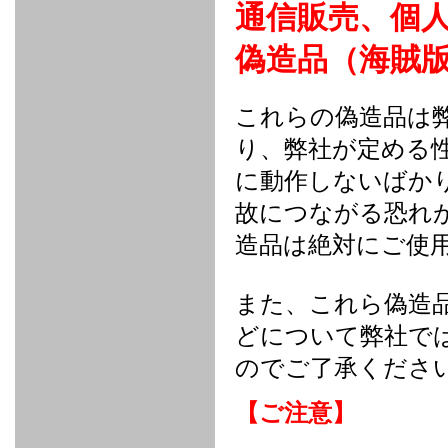
通信販売、個
FULL
STAINLESS
Su -
GT-R
CATALYZER
CATALYZER
MANIFOLD
PIPE
PARTS
SERIES
TITANIUM
MUFFLER
NANO
【車種専
【汎用タ
その他の
FUEL
4
EX
SPORTS
CARBON
RACING
MUFFLER
MAKU
用タイ
イプ】
排気系パ
THROTTLE
POWER
EX+
INTAKE
BLOW
偽造品（海賊
CORTING
プ】
ーツ
KIT for
FILTER 2
PIPE
OFF
MUFFLER
OIL
INJECTOR/SUB
FUEL
FUEL
FUEL
FUEL
FUEL
JET
ZN6/ZC6
VALVE
PARTS
REGULATOR/ADAPTOR
PUMP
FILTER
DELIVERY
COLLECTOR
PUMP
MAG
PIPE
TANK
KILLER
CHEMICAL
LMGT
LMGT
LMGT
OIL
OIL SUB
これらの偽造品は
ADVANCED
RACING
TOURING
FILTER /
PARTS
DREN
り、弊社が定める
COOLING
GR
PREMIUM
LMGT
LMGT
PLUG
AERO
SPORTS
GRANZ
FUEL
MAG+
STABILIZING
COOLANT
CLEANER
に動作しないばか
FOOTWORK
COOLING
RADIATOR
RADIATOR
RESERVE
BREATHER
WATER
HIGH
PREMIUM
AT
OIL
M.F.C
SHAMPOO
THERMO
HOSE
TANK
TANK 汎
TEMP
PRESSURE
SPORTS
Cooler
COOLER
故につながる恐れ
用タイプ
SENSOR
RADIATOR
COOLANT
KIT
BODY BUILD
ADVANCED
SARD×SHOWA
ADVANCED
ADVANCED
Black
ADJUSTABLE
ATTACHMENT
CAP
SUSPENSION
TUNING
BRAKE
LINE
Ram Slit
STABILIZER
造品は絶対にご使
KIT for
SUSPENTION
KIT
BRAKE
Disc
POWER TRAIN
SARD
GR86
HOSE
Rotor
DAMPER
(SARD×AISIN)
ENGINE PARTS
TORSEN
S6
CLUTCH
GEAR
ADVANCED
また、これら偽造
Type
MANUAL
/
OIL
LINE
Racing
TRANSMISSION
FLYWHEEL
CATCHTANK
CLUTCH
どについて弊社で
TURBO
RACING
OIL
OIL
OIL SUB
KIT
HOSE
PLUG
CATCH
FILTER /
PARTS
のでご了承くださ
PRO
TANK
DREN
ELECTRONICS
PREMIUM
WASTE
TURBO
PLUG
EFR
GATE
SUB
MAG+
TURBO
PARTS
【ご注意】
SUB PARTS
CUVU
CUVU
STACK
A/F
FACE
SVR
METER
KIT（ZN6）
EVOLUTION
DEVICE
SUB
PARTS