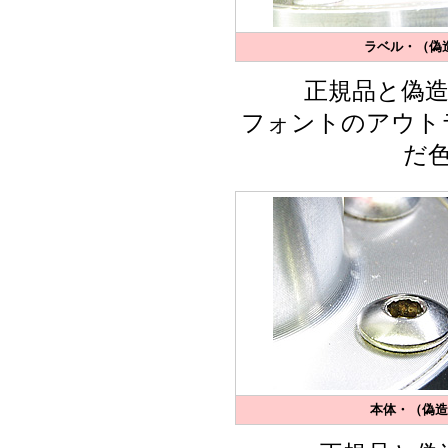
ラベル・（偽造
正規品と偽
フォントのアウト
だ
本体・（偽造