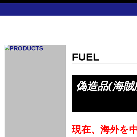
FUEL
CAR INDEX
COMPLEATE CAR
AERO
偽造品(海
WING
GR
GR
GR86：
GR86：
86：GT1
86：GT1
86：GT3
LEXUS
VELLFIR：
ALTEZZA：
MR-S：
DRY
CARBON
CARBON
AERO
CANARD
COROLLA：
Yaris：
GT1
GT1
PERFORMANCE
PERFORMANCE
PERFORMANCE
IS：LSR
LSR
AERO
AERO
CARBON
PANEL
ROOF
BLADE
GT1
GT1
FRONT
PERFORMANCE
AERO 86
AERO 86
AERO 86
EDITION
Edition
KIT
KIT
PARTS
VANE
DRY CARBON
DRY
LSR
LSR
GT
GT
GT
PERFORMANCE
PERFORMANCE
HALF
AERO
KOUKI
ZENKI
for
CARBON
WING
WING 車
WING 汎
WING 車
WING
AERO
AERO
SPOILER
GR86
MODELLISTA
GT
種専用タ
用タイプ
種専用タ
SUB
for GR86
INTERIOR
WING
イプ
イプ
PARTS
EXHAUST
GR
4-Points /
GT
SARD
SARD
FOOT
SARD
SARD
現在、海外を
AERO
6-Points
SHIFT
STEERING
Racing
REST
SEAT
HEADREST
STABILIZING
HARNESS
KNOB
SEAT
BELT
COVER
INTAKE&SUCTION
Ti-Z -
Su-Z -
AROUSE
For R35
SPORTS
SPORTS
EXHAUST
FRONT
EXHAUST
INTERIOR
COVER
PAD BKR