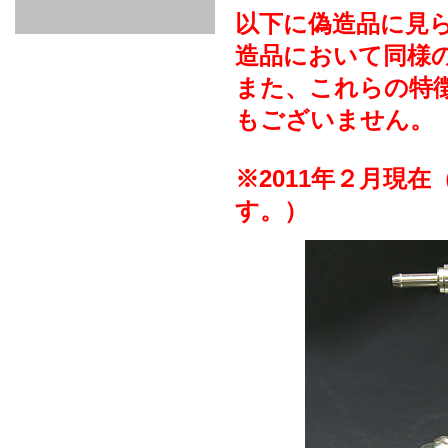
GOODS & APPAREL
RACING
ADAPTER
ETC
SILICONE
/ JOINT /
以下に偽造品に見
HOSE
HOSE
APPAREL
造品において同様
/ GOODS
/
STICKER
また、これらの特
もございません。
※2011年２月現
す。）