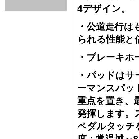
GOODS & APPAREL
RACING
ADAPTER
ETC
SILICONE
/ JOINT /
4デザイン。
HOSE
HOSE
APPAREL
/ GOODS
/
・公道走行は
STICKER
られる性能と
・ブレーキホ
・パッドはサ
ーマンスパッ
重点を置き、
発揮します。
ペダルタッチ
度：常温域～8