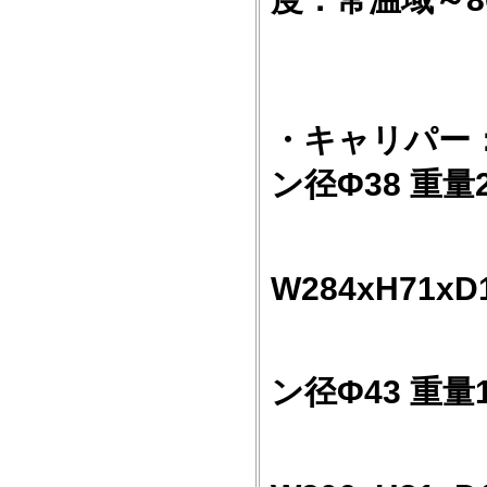
・キャリパー
ン径Φ38 重量2
サ
W284xH71xD
RR 2
ン径Φ43 重量1
サ