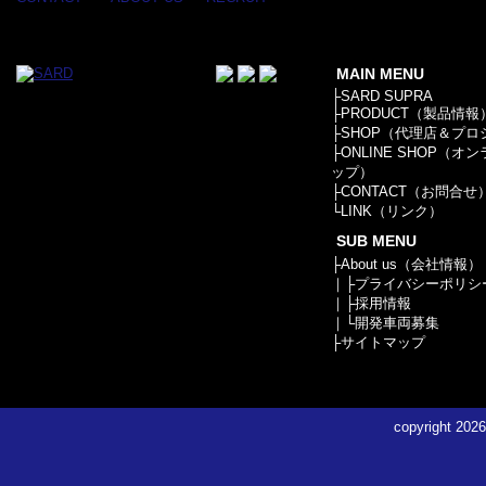
MAIN MENU
├
SARD SUPRA
├
PRODUCT（製品情報
├
SHOP（代理店＆プロ
├
ONLINE SHOP（オ
ップ）
├
CONTACT（お問合せ
└
LINK（リンク）
SUB MENU
├
About us（会社情報）
｜├
プライバシーポリシ
｜├
採用情報
｜└
開発車両募集
├
サイトマップ
copyright
2026