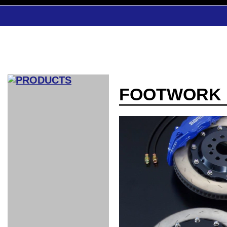
FOOTWORK
CAR INDEX
COMPLEATE CAR
AERO
WING
GR
GR
GR86：
GR86：
86：GT1
86：GT1
86：GT3
LEXUS
VELLFIR：
ALTEZZA：
MR-S：
DRY
CARBON
CARBON
AERO
CANARD
COROLLA：
Yaris：
GT1
GT1
PERFORMANCE
PERFORMANCE
PERFORMANCE
IS：LSR
LSR
AERO
AERO
CARBON
PANEL
ROOF
BLADE
GT1
GT1
FRONT
PERFORMANCE
AERO 86
AERO 86
AERO 86
EDITION
Edition
KIT
KIT
PARTS
VANE
DRY CARBON
DRY
LSR
LSR
GT
GT
GT
PERFORMANCE
PERFORMANCE
HALF
AERO
KOUKI
ZENKI
for
CARBON
WING
WING 車
WING 汎
WING 車
WING
AERO
AERO
SPOILER
GR86
MODELLISTA
GT
種専用タ
用タイプ
種専用タ
SUB
for GR86
INTERIOR
WING
イプ
イプ
PARTS
EXHAUST
GR
4-Points /
GT
SARD
SARD
FOOT
SARD
SARD
AERO
6-Points
SHIFT
STEERING
Racing
REST
SEAT
HEADREST
STABILIZING
HARNESS
KNOB
SEAT
BELT
COVER
INTAKE&SUCTION
Ti-Z -
Su-Z -
AROUSE
For R35
SPORTS
SPORTS
EXHAUST
FRONT
EXHAUST
INTERIOR
COVER
PAD BKR