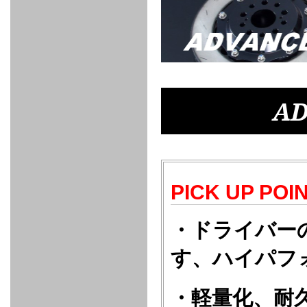
FULL
STAINLESS
Su -
GT-R
CATALYZER
CATALYZER
MANIFOLD
PIPE
PARTS
SERIES
TITANIUM
MUFFLER
NANO
【車種専
【汎用タ
その他の
FUEL
4
EX
SPORTS
CARBON
RACING
MUFFLER
MAKU
用タイ
イプ】
排気系パ
THROTTLE
POWER
EX+
INTAKE
BLOW
CORTING
プ】
ーツ
KIT for
FILTER 2
PIPE
OFF
MUFFLER
OIL
INJECTOR/SUB
FUEL
FUEL
FUEL
FUEL
FUEL
JET
ZN6/ZC6
VALVE
PARTS
REGULATOR/ADAPTOR
PUMP
FILTER
DELIVERY
COLLECTOR
PUMP
MAG
PIPE
TANK
KILLER
CHEMICAL
LMGT
LMGT
LMGT
OIL
OIL SUB
ADVANCED
RACING
TOURING
FILTER /
PARTS
DREN
AD
COOLING
GR
PREMIUM
LMGT
LMGT
PLUG
AERO
SPORTS
GRANZ
FUEL
MAG+
STABILIZING
COOLANT
CLEANER
FOOTWORK
COOLING
RADIATOR
RADIATOR
RESERVE
BREATHER
WATER
HIGH
PREMIUM
AT
OIL
M.F.C
SHAMPOO
THERMO
HOSE
TANK
TANK 汎
TEMP
PRESSURE
SPORTS
Cooler
COOLER
用タイプ
SENSOR
RADIATOR
COOLANT
KIT
BODY BUILD
ADVANCED
SARD×SHOWA
ADVANCED
ADVANCED
Black
ADJUSTABLE
ATTACHMENT
CAP
SUSPENSION
TUNING
BRAKE
LINE
Ram Slit
STABILIZER
KIT for
SUSPENTION
KIT
BRAKE
Disc
POWER TRAIN
SARD
GR86
HOSE
Rotor
PICK UP POI
DAMPER
(SARD×AISIN)
ENGINE PARTS
TORSEN
S6
CLUTCH
GEAR
ADVANCED
Type
MANUAL
/
OIL
LINE
Racing
TRANSMISSION
FLYWHEEL
CATCHTANK
CLUTCH
・ドライバー
TURBO
RACING
OIL
OIL
OIL SUB
KIT
HOSE
PLUG
CATCH
FILTER /
PARTS
PRO
TANK
DREN
す、ハイパフ
ELECTRONICS
PREMIUM
WASTE
TURBO
PLUG
EFR
GATE
SUB
MAG+
TURBO
PARTS
SUB PARTS
CUVU
CUVU
STACK
A/F
FACE
SVR
METER
KIT（ZN6）
・軽量化、耐
EVOLUTION
DEVICE
SUB
PARTS