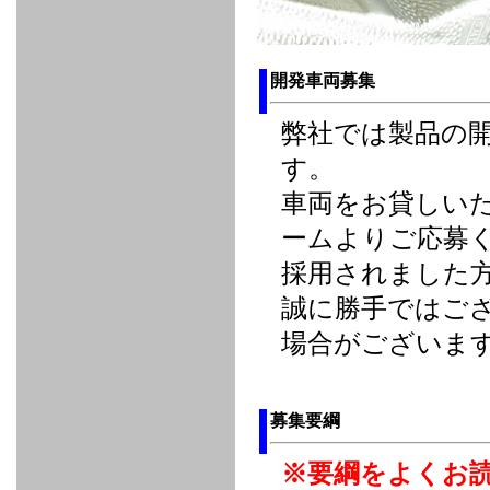
FULL
STAINLESS
Su -
GT-R
CATALYZER
CATALYZER
MANIFOLD
PIPE
PARTS
SERIES
TITANIUM
MUFFLER
NANO
【車種専
【汎用タ
その他の
FUEL
4
EX
SPORTS
CARBON
RACING
MUFFLER
MAKU
用タイ
イプ】
排気系パ
THROTTLE
POWER
EX+
INTAKE
BLOW
CORTING
プ】
ーツ
KIT for
FILTER 2
PIPE
OFF
MUFFLER
OIL
INJECTOR/SUB
FUEL
FUEL
FUEL
FUEL
FUEL
JET
開発車両募集
ZN6/ZC6
VALVE
PARTS
REGULATOR/ADAPTOR
PUMP
FILTER
DELIVERY
COLLECTOR
PUMP
MAG
PIPE
TANK
KILLER
CHEMICAL
LMGT
LMGT
LMGT
OIL
OIL SUB
弊社では製品の
ADVANCED
RACING
TOURING
FILTER /
PARTS
DREN
COOLING
GR
PREMIUM
LMGT
LMGT
す。
PLUG
AERO
SPORTS
GRANZ
FUEL
MAG+
STABILIZING
COOLANT
CLEANER
車両をお貸しい
FOOTWORK
COOLING
RADIATOR
RADIATOR
RESERVE
BREATHER
WATER
HIGH
PREMIUM
AT
OIL
M.F.C
SHAMPOO
THERMO
HOSE
TANK
TANK 汎
TEMP
PRESSURE
SPORTS
Cooler
COOLER
ームよりご応募
用タイプ
SENSOR
RADIATOR
COOLANT
KIT
BODY BUILD
ADVANCED
SARD×SHOWA
ADVANCED
ADVANCED
Black
ADJUSTABLE
ATTACHMENT
CAP
SUSPENSION
TUNING
BRAKE
LINE
Ram Slit
STABILIZER
採用されました
KIT for
SUSPENTION
KIT
BRAKE
Disc
POWER TRAIN
SARD
GR86
HOSE
Rotor
DAMPER
誠に勝手ではご
(SARD×AISIN)
ENGINE PARTS
TORSEN
S6
CLUTCH
GEAR
ADVANCED
場合がございま
Type
MANUAL
/
OIL
LINE
Racing
TRANSMISSION
FLYWHEEL
CATCHTANK
CLUTCH
TURBO
RACING
OIL
OIL
OIL SUB
KIT
HOSE
PLUG
CATCH
FILTER /
PARTS
PRO
TANK
DREN
ELECTRONICS
PREMIUM
WASTE
TURBO
PLUG
募集要綱
EFR
GATE
SUB
MAG+
TURBO
PARTS
SUB PARTS
CUVU
CUVU
STACK
A/F
FACE
SVR
METER
KIT（ZN6）
EVOLUTION
DEVICE
SUB
※要綱をよくお
PARTS