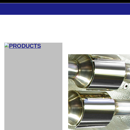
CAR INDEX
COMPLEATE CAR
AERO
WING
GR
GR
GR86：
GR86：
86：GT1
86：GT1
86：GT3
LEXUS
VELLFIR：
ALTEZZA：
MR-S：
DRY
CARBON
CARBON
AERO
CANARD
COROLLA：
Yaris：
GT1
GT1
PERFORMANCE
PERFORMANCE
PERFORMANCE
IS：LSR
LSR
AERO
AERO
CARBON
PANEL
ROOF
BLADE
GT1
GT1
FRONT
PERFORMANCE
AERO 86
AERO 86
AERO 86
EDITION
Edition
KIT
KIT
PARTS
VANE
DRY CARBON
DRY
LSR
LSR
GT
GT
GT
PERFORMANCE
PERFORMANCE
HALF
AERO
KOUKI
ZENKI
for
CARBON
WING
WING 車
WING 汎
WING 車
WING
AERO
AERO
SPOILER
GR86
MODELLISTA
GT
種専用タ
用タイプ
種専用タ
SUB
for GR86
INTERIOR
WING
イプ
イプ
PARTS
EXHAUST
GR
4-Points /
GT
SARD
SARD
FOOT
SARD
SARD
AERO
6-Points
SHIFT
STEERING
Racing
REST
SEAT
HEADREST
STABILIZING
HARNESS
KNOB
SEAT
BELT
COVER
INTAKE&SUCTION
Ti-Z -
Su-Z -
AROUSE
For R35
SPORTS
SPORTS
EXHAUST
FRONT
EXHAUST
INTERIOR
COVER
PAD BKR