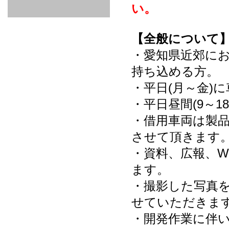
GOODS & APPAREL
RACING
ADAPTER
ETC
い。
SILICONE
/ JOINT /
HOSE
HOSE
APPAREL
/ GOODS
/
【全般について
STICKER
・愛知県近郊にお
持ち込める方。
・平日(月～金)
・平日昼間(9～1
・借用車両は製
させて頂きます
・資料、広報、W
ます。
・撮影した写真を
せていただきま
・開発作業に伴