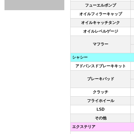
GOODS & APPAREL
RACING
ADAPTER
ETC
SILICONE
/ JOINT /
フューエルポンプ
HOSE
HOSE
APPAREL
オイルフィラーキャップ
/ GOODS
/
オイルキャッチタンク
STICKER
オイルレベルゲージ
マフラー
シャシー
アドバンスドブレーキキット
ブレーキパッド
クラッチ
フライホイール
LSD
その他
エクステリア