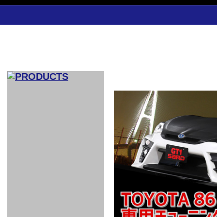
CAR INDEX
COMPLEATE CAR
AERO
WING
GR
GR
GR86：
GR86：
86：GT1
86：GT1
86：GT3
LEXUS
VELLFIR：
ALTEZZA：
MR-S：
DRY
CARBON
CARBON
AERO
CANARD
COROLLA：
Yaris：
GT1
GT1
PERFORMANCE
PERFORMANCE
PERFORMANCE
IS：LSR
LSR
AERO
AERO
CARBON
PANEL
ROOF
BLADE
GT1
GT1
FRONT
PERFORMANCE
AERO 86
AERO 86
AERO 86
EDITION
Edition
KIT
KIT
PARTS
VANE
DRY CARBON
DRY
LSR
LSR
GT
GT
GT
PERFORMANCE
PERFORMANCE
HALF
AERO
KOUKI
ZENKI
for
CARBON
WING
WING 車
WING 汎
WING 車
WING
AERO
AERO
SPOILER
GR86
MODELLISTA
GT
種専用タ
用タイプ
種専用タ
SUB
for GR86
INTERIOR
WING
イプ
イプ
PARTS
EXHAUST
GR
4-Points /
GT
SARD
SARD
FOOT
SARD
SARD
AERO
6-Points
SHIFT
STEERING
Racing
REST
SEAT
HEADREST
STABILIZING
HARNESS
KNOB
SEAT
BELT
COVER
INTAKE&SUCTION
Ti-Z -
Su-Z -
AROUSE
For R35
SPORTS
SPORTS
EXHAUST
FRONT
EXHAUST
INTERIOR
COVER
PAD BKR