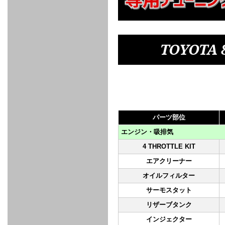
FULL
STAINLESS
Su -
GT-R
CATALYZER
CATALYZER
MANIFOLD
PIPE
PARTS
SERIES
TITANIUM
MUFFLER
NANO
【車種専
【汎用タ
その他の
FUEL
4
EX
SPORTS
CARBON
RACING
MUFFLER
MAKU
用タイ
イプ】
排気系パ
THROTTLE
POWER
EX+
INTAKE
BLOW
CORTING
プ】
ーツ
KIT for
FILTER 2
PIPE
OFF
MUFFLER
OIL
INJECTOR/SUB
FUEL
FUEL
FUEL
FUEL
FUEL
JET
ZN6/ZC6
VALVE
PARTS
REGULATOR/ADAPTOR
PUMP
FILTER
DELIVERY
COLLECTOR
PUMP
TOYOT
MAG
PIPE
TANK
KILLER
CHEMICAL
LMGT
LMGT
LMGT
OIL
OIL SUB
ADVANCED
RACING
TOURING
FILTER /
PARTS
DREN
COOLING
GR
PREMIUM
LMGT
LMGT
PLUG
AERO
SPORTS
GRANZ
FUEL
MAG+
STABILIZING
COOLANT
CLEANER
FOOTWORK
COOLING
RADIATOR
RADIATOR
RESERVE
BREATHER
WATER
HIGH
PREMIUM
AT
OIL
M.F.C
SHAMPOO
THERMO
HOSE
TANK
TANK 汎
TEMP
PRESSURE
SPORTS
Cooler
COOLER
用タイプ
SENSOR
RADIATOR
COOLANT
KIT
BODY BUILD
ADVANCED
SARD×SHOWA
ADVANCED
ADVANCED
Black
ADJUSTABLE
ATTACHMENT
CAP
パーツ部位
SUSPENSION
TUNING
BRAKE
LINE
Ram Slit
STABILIZER
KIT for
SUSPENTION
KIT
BRAKE
Disc
POWER TRAIN
SARD
エンジン・吸排気
GR86
HOSE
Rotor
DAMPER
(SARD×AISIN)
4 THROTTLE KIT
ENGINE PARTS
TORSEN
S6
CLUTCH
GEAR
ADVANCED
Type
MANUAL
/
OIL
LINE
エアクリーナー
Racing
TRANSMISSION
FLYWHEEL
CATCHTANK
CLUTCH
TURBO
RACING
OIL
OIL
OIL SUB
KIT
HOSE
オイルフィルター
PLUG
CATCH
FILTER /
PARTS
PRO
TANK
DREN
ELECTRONICS
PREMIUM
WASTE
TURBO
サーモスタット
PLUG
EFR
GATE
SUB
MAG+
TURBO
PARTS
リザーブタンク
SUB PARTS
CUVU
CUVU
STACK
A/F
FACE
SVR
METER
KIT（ZN6）
EVOLUTION
DEVICE
SUB
インジェクター
PARTS